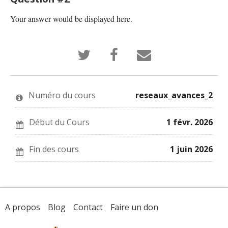
Your answer would be displayed here.
Ecrire
Ecrire
Envoyer
un
un
un
message
message
email
sur
Facebook
à
Twitter
pour
quelqu'un
pour
dire
pour
Numéro du cours
reseaux_avances_2
dire
que
dire
que
vous
que
vous
êtes
vous
êtes
inscrit
êtes
Début du Cours
1 févr. 2026
inscrit
dans
inscrit
dans
ce
dans
ce
cours
ce
Fin des cours
1 juin 2026
cours
cours
A propos
Blog
Contact
Faire un don